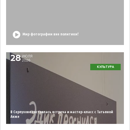
Мир фотографии вне политики!
28
ИЮЛЯ
2026
КУЛЬТУРА
В Серпухове состоялась встреча и мастер-класс с Татьяной
Анже