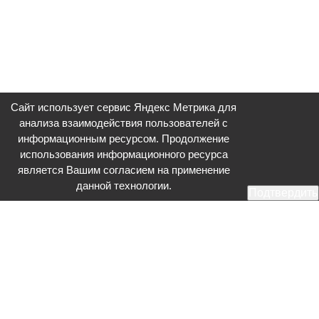
Сайт использует сервис Яндекс Метрика для
анализа взаимодействия пользователей с
информационным ресурсом. Продолжение
использования информационного ресурса
является Вашим согласием на применение
данной технологии.
Подтвердить
Общественное телевидение - Серпухов (ОТВ-Серпухов) - ресурс,
посвященный общественно-политической жизни в Серпухове.
Оперативное и разностороннее освещение актуальных событий,
интервью с интересными лицами, эксклюзивные материалы.
Главный редактор: Акинфеева О.А.
Редакция: +7 (4967) 12-44-36