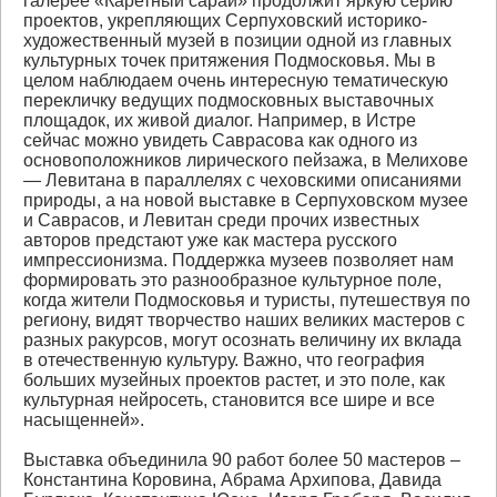
галерее «Каретный сарай» продолжит яркую серию
проектов, укрепляющих Серпуховский историко-
художественный музей в позиции одной из главных
культурных точек притяжения Подмосковья. Мы в
целом наблюдаем очень интересную тематическую
перекличку ведущих подмосковных выставочных
площадок, их живой диалог. Например, в Истре
сейчас можно увидеть Саврасова как одного из
основоположников лирического пейзажа, в Мелихове
— Левитана в параллелях с чеховскими описаниями
природы, а на новой выставке в Серпуховском музее
и Саврасов, и Левитан среди прочих известных
авторов предстают уже как мастера русского
импрессионизма. Поддержка музеев позволяет нам
формировать это разнообразное культурное поле,
когда жители Подмосковья и туристы, путешествуя по
региону, видят творчество наших великих мастеров с
разных ракурсов, могут осознать величину их вклада
в отечественную культуру. Важно, что география
больших музейных проектов растет, и это поле, как
культурная нейросеть, становится все шире и все
насыщенней».
Выставка объединила 90 работ более 50 мастеров –
Константина Коровина, Абрама Архипова, Давида