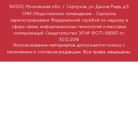
142203, Московская обл., г. Серпухов, ул. Джона Рида, д.5
СМИ Общественное телевидение - Серпухов
зарегистрировано Федеральной службой по надзору в
сфере связи, информационных технологий и массовых
коммуникаций. Свидетельство ЭЛ № ФС77–68363 от
30.12.2016
Использование материалов допускается только с
письменного согласия редакции. Все права защищены.