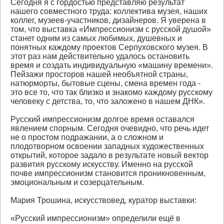
Сегодня я с гордостью представляю результат
нашего совместного труда: коллектива музея, наших
коллег, музеев-участников, дизайнеров. Я уверена в
том, что выставка «Импрессионизм с русской душой»
станет одним из самых любимых, душевных и
понятных каждому проектов Серпуховского музея. В
этот раз нам действительно удалось остановить
время и создать индивидуальную «машину времени».
Пейзажи просторов нашей необъятной страны,
натюрморты, бытовые сцены, смена времен года -
это все то, что так близко и знакомо каждому русскому
человеку с детства, то, что заложено в нашем ДНК».
Русский импрессионизм долгое время оставался
явлением спорным. Сегодня очевидно, что речь идет
не о простом подражании, а о сложном и
плодотворном освоении западных художественных
открытий, которое задало в результате новый вектор
развития русскому искусству. Именно на русской
почве импрессионизм становится проникновенным,
эмоциональным и созерцательным.
Мария Трошина, искусствовед, куратор выставки:
«Русский импрессионизм» определили ещё в