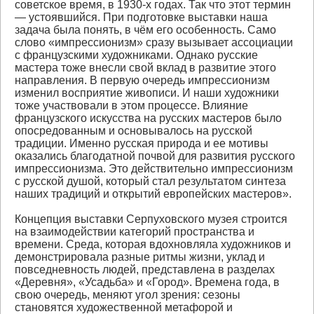
советское время, в 1930-х годах. Так что этот термин
— устоявшийся. При подготовке выставки наша
задача была понять, в чём его особенность. Само
слово «импрессионизм» сразу вызывает ассоциации
с французскими художниками. Однако русские
мастера тоже внесли свой вклад в развитие этого
направления. В первую очередь импрессионизм
изменил восприятие живописи. И наши художники
тоже участвовали в этом процессе. Влияние
французского искусства на русских мастеров было
опосредованным и основывалось на русской
традиции. Именно русская природа и ее мотивы
оказались благодатной почвой для развития русского
импрессионизма. Это действительно импрессионизм
с русской душой, который стал результатом синтеза
наших традиций и открытий европейских мастеров».
Концепция выставки Серпуховского музея строится
на взаимодействии категорий пространства и
времени. Среда, которая вдохновляла художников и
демонстрировала разные ритмы жизни, уклад и
повседневность людей, представлена в разделах
«Деревня», «Усадьба» и «Город». Времена года, в
свою очередь, меняют угол зрения: сезоны
становятся художественной метафорой и