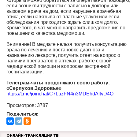
которым можно обратиться за оперативной помощью,
если возникли трудности с записью к доктору или
вызовом врача на дом, если нарушена врачебная
этика, если навязывают платные услуги или если
обследования приходится ждать слишком долго.
Кроме того, в чат можно направить предложения по
повышению качества медпомощи.
Внимание! В медчате нельзя получить консультацию
врача по лечению и постановке диагноза и
назначению лекарств, получить ответ на вопрос о
наличии препаратов в аптеках. работе скорой
медицинской помощи и вопросам экстренной
госпитализации.
Телеграм-чаты продолжают свою работу:
«Серпухов.Здоровье»
https://t.me/joinchat/C7LuzFN4n3MDEhdAltyD4Q
Просмотров: 3787
Поделиться:
ОНЛАЙН-ТРАНСЛЯЦИЯ ТВ