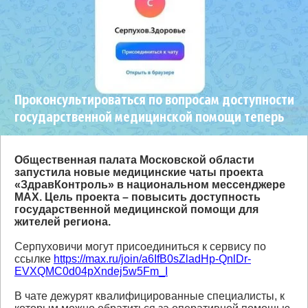
Проконсультироваться по вопросам доступности
государственной медицинской помощи теперь
можно в MAX
Общественная палата Московской области
запустила новые медицинские чаты проекта
«ЗдравКонтроль» в национальном мессенджере
MAX. Цель проекта – повысить доступность
государственной медицинской помощи для
жителей региона.
Серпуховичи могут присоединиться к сервису по
ссылке
https://max.ru/join/a6IfB0sZladHp-QnlDr-
EVXQMC0d04pXndej5w5Fm_I
В чате дежурят квалифицированные специалисты, к