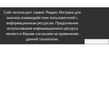
Сайт использует сервис Яндекс Метрика для
анализа взаимодействия пользователей с
информационным ресурсом. Продолжение
использования информационного ресурса
является Вашим согласием на применение
данной технологии.
Подтвердить
Общественное телевидение - Серпухов (ОТВ-Серпухов) - ресурс,
посвященный общественно-политической жизни в Серпухове.
Оперативное и разностороннее освещение актуальных событий,
интервью с интересными лицами, эксклюзивные материалы.
Главный редактор: Акинфеева О.А.
Редакция: +7 (4967) 12-44-36
glavred@otv-media.ru
Адрес редакции: 142203, Московская обл., г.о. Серпухов, ул. Джона
Рида, д.5.
Учредитель: Муниципальное автономное учреждение
«Серпуховское информационное агентство».