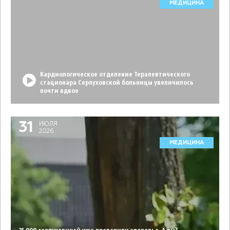
МЕДИЦИНА
Кардиологическое отделение Терапевтического
стационара Серпуховской больницы увеличилось
почти вдвое
31
ИЮЛЯ
2026
МЕДИЦИНА