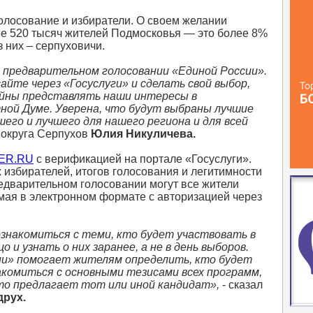
олосование и избиратели. О своем желании
ее 520 тысяч жителей Подмосковья — это более 8%
з них – серпуховичи.
в предварительном голосовании «Единой России».
айте через «Госуслуги» и сделать свой выбор,
йны представлять наши интересы в
ной Думе. Уверена, что будут выбраны лучшие
его и лучшего для нашего региона и для всей
о округа Серпухов
Юлия Никуличева.
ER.RU
с верификацией на портале «Госуслуги».
избирателей, итогов голосования и легитимности
едварительном голосовании могут все жители
1 мая в электронном формате с авторизацией через
знакомиться с теми, кто будет участвовать в
 и узнать о них заранее, а не в день выборов.
ии» помогает жителям определить, кто будет
акомиться с основными тезисами всех программ,
что предлагает тот или иной кандидат»,
- сказал
друх.