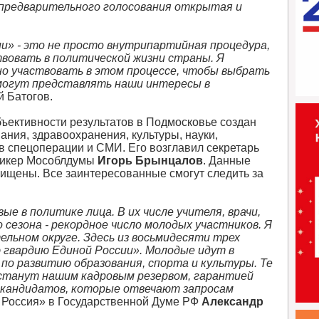
 предварительного голосования открытая и
и» - это не просто внутрипартийная процедура,
твовать в политической жизни страны. Я
но участвовать в этом процессе, чтобы выбрать
могут представлять наши интересы в
й Батогов.
ъективности результатов в Подмосковье создан
ания, здравоохранения, культуры, науки,
в спецоперации и СМИ. Его возглавил секретарь
спикер Мособлдумы
Игорь
Брынцалов
. Данные
ищены. Все заинтересованные смогут следить за
е в политике лица. В их числе учителя, врачи,
 сезона - рекордное число молодых участников. Я
ельном округе. Здесь из восьмидесяти трех
гвардию Единой России». Молодые идут в
 по развитию образования, спорта и культуры. Те
, станут нашим кадровым резервом, гарантией
 кандидатов, которые отвечают запросам
я Россия» в Государственной Думе РФ
Александр