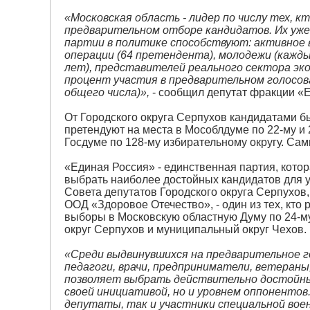
«Московская область - лидер по числу тех, к
предварительном отборе кандидатов. Их уже 
партии в политике способствуют: активное 
операции (64 претендента), молодежи (кажды
лет), представителей реального сектора эк
процент участия в предварительном голосов
общего числа)»,
- сообщил депутат фракции «
От Городского округа Серпухов кандидатами бы
претендуют на места в Мособлдуме по 22-му и 
Госдуме по 128-му избирательному округу. Сам
«Единая Россия» - единственная партия, кото
выбрать наиболее достойных кандидатов для 
Совета депутатов Городского округа Серпухов,
ООД «Здоровое Отечество», - один из тех, кто
выборы в Московскую областную Думу по 24-му 
округ Серпухов и муниципальный округ Чехов.
«Среди выдвинувшихся на предварительное г
педагоги, врачи, предприниматели, ветераны
позволяет выбрать действительно достойных
своей инициативой, но и уровнем оппоненто
депутаты, так и участники специальной вое