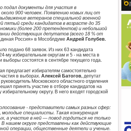
то подал документы для участия в
около 900 человек. Появлению новых лиц от
выдвижение ветеранов специальной военной
й пятый среди кандидатов в возрасте до 35
ономики (более 200 претендентов) и небольшой
ании действующих депутатов (всего 18 % от
Единая Россия» в Мособлдуме
Андрей Голубев.
ло подано 68 заявок. Из них 63 кандидата
24-му избирательным округам и 5 - на места в
и выборы состоятся в сентябре текущего года.
рая предлагает избирателям самостоятельно
участия в выборах.
Алексей Батогов,
депутат
 руководитель Московского областного отделения
 решил принять участие в отборе кандидатов на
избирательному округу. В него входят городской
олосование - представители самых разных сфер:
, молодые специалисты. Такая конкуренция
, а участие в ней — повод гордиться не только
в. В нашем округе представлены как действующие
нной операции, общественные деятели и ученые.