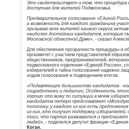
Это свидетельствует о том, что процедура
доступная для жителей Подмосковья.
Предварительное голосование «Единой Росси
а возможность для каждого гражданина учас
призываю всех жителей нашего округа актив
наиболее достойных кандидатов, которые с
Московской областной Думе», -
сказал Алексе
Для обеспечения прозрачности процедуры и об
оргкомитет с участием представителей образов
общественников, предпринимателей, ветерано
подмосковного отделения «Единой России», 
избирателей и тайна голосования надежно защ
ходом голосования и подведением итогов.
«Подавляющее большинство кандидатов - новы
соцработники и педагоги. Особенность этого
хорошо это вижу по ситуации в моем избират
кандидатов пятеро представляют «Молодую 
политику, у каждого из них есть предложения
из них, кто получит поддержку избирателей
того, что партия развивается и предлагает
людей»
, - поделился депутат фракции «Едина
Коган.