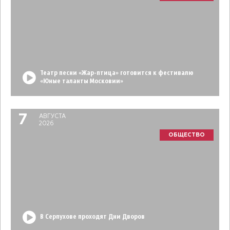
Театр песни «Жар-птица» готовится к фестивалю
«Юные таланты Московии»
7
АВГУСТА
2026
ОБЩЕСТВО
В Серпухове проходят Дни Дворов