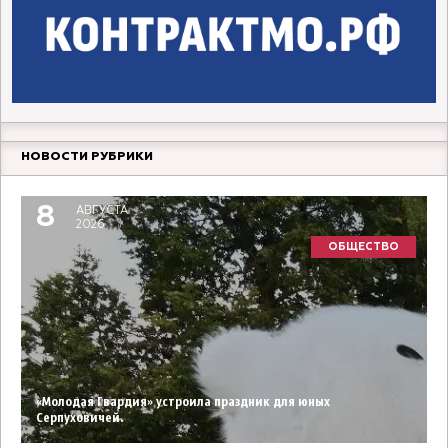
НОВОСТИ РУБРИКИ
8
АВГУСТА
2026
ОБЩЕСТВО
«Молодая Гвардия» устроила праздник для юных
Серпуховичей.