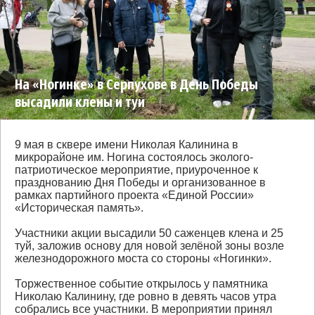
На «Ногинке» в Серпухове в День Победы
высадили клены и туи
9 мая в сквере имени Николая Калинина в
микрорайоне им. Ногина состоялось эколого-
патриотическое мероприятие, приуроченное к
празднованию Дня Победы и организованное в
рамках партийного проекта «Единой России»
«Историческая память».
Участники акции высадили 50 саженцев клена и 25
туй, заложив основу для новой зелёной зоны возле
железнодорожного моста со стороны «Ногинки».
Торжественное событие открылось у памятника
Николаю Калинину, где ровно в девять часов утра
собрались все участники. В мероприятии принял