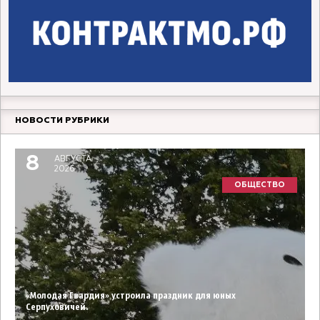
НОВОСТИ РУБРИКИ
8
АВГУСТА
2026
ОБЩЕСТВО
«Молодая Гвардия» устроила праздник для юных
Серпуховичей.