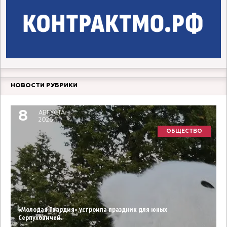
НОВОСТИ РУБРИКИ
8
АВГУСТА
2026
ОБЩЕСТВО
«Молодая Гвардия» устроила праздник для юных
Серпуховичей.