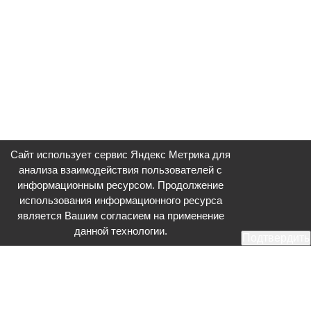
Сайт использует сервис Яндекс Метрика для
анализа взаимодействия пользователей с
информационным ресурсом. Продолжение
использования информационного ресурса
является Вашим согласием на применение
данной технологии.
Подтвердить
Общественное телевидение - Серпухов (ОТВ-Серпухов) - ресурс,
посвященный общественно-политической жизни в Серпухове.
Оперативное и разностороннее освещение актуальных событий,