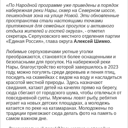
«По Народной программе уже приведены в порядок
набережная реки Нары, сквер на Северном шоссе,
пешеходная зона на улице Новой. Эти обновленные
пространства стали настоящими точками
притяжения для семейных прогулок и активного
отдыха жителей и гостей округа
», - отметил
секретарь Серпуховского местного отделения партии
«Единая Россия», глава округа
Алексей Шимко.
Любимые серпуховичами уютные уголки
преображаются, становятся более оснащенными и
безопасными для прогулок. На набережной реки
Нары, благоустройство которой завершилось в 2023
году, можно погулять среди деревьев и пения птиц,
посидеть на скамейках с видом на воду и насладиться
красотой местной природы. Здесь назначают
свидания, катают детей на качелях прямо на берегу,
сюда сбегают от городского шума, чтобы отвлечься от
повседневной суеты. Мужчины ловят рыбу, ребятня
играет на новых детских площадках, а молодежь
катается по реке на катамаранах. Молодожены по
традиции приезжают сюда делать фото на память о
самом важном дне.