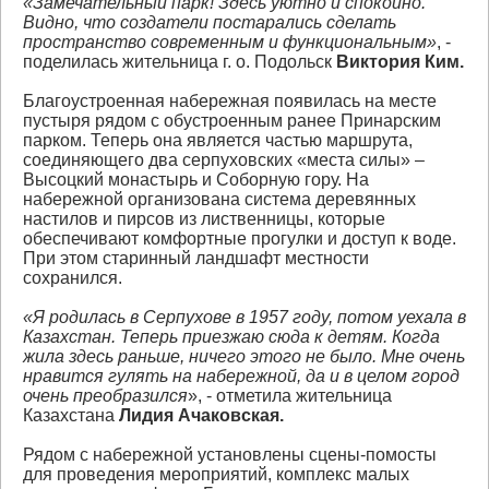
«Замечательный парк! Здесь уютно и спокойно.
Видно, что создатели постарались сделать
пространство современным и функциональным»
, -
поделилась жительница г. о. Подольск
Виктория Ким.
Благоустроенная набережная появилась на месте
пустыря рядом с обустроенным ранее Принарским
парком. Теперь она является частью маршрута,
соединяющего два серпуховских «места силы» –
Высоцкий монастырь и Соборную гору. На
набережной организована система деревянных
настилов и пирсов из лиственницы, которые
обеспечивают комфортные прогулки и доступ к воде.
При этом старинный ландшафт местности
сохранился.
«Я родилась в Серпухове в 1957 году, потом уехала в
Казахстан. Теперь приезжаю сюда к детям. Когда
жила здесь раньше, ничего этого не было. Мне очень
нравится гулять на набережной, да и в целом город
очень преобразился
», - отметила жительница
Казахстана
Лидия Ачаковская.
Рядом с набережной установлены сцены-помосты
для проведения мероприятий, комплекс малых