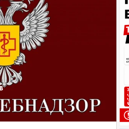
в
,
евой