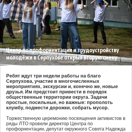
Центр по профориентации и трудоустройству
молодёжи в Серпухове открыл вторую смену
Лагеря труда и отдыха дневного пребывания
Ребят ждут три недели работы на благо
Серпухова, участие в многочисленных
мероприятиях, экскурсии и, конечно же, новые
друзья. Им предстоит привести в порядок
общественные территории округа. Задачи
простые, посильные, но важные: прополоть
клумбу, подмести дорожки, собрать мусор.
Торжественную церемонию посвящения активистов в
ряды ЛТО провели директор Центра по
профориентации, депутат окружного Совета Надежда