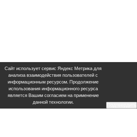
Сайт использует сервис Яндекс Метрика для
анализа взаимодействия пользователей с
информационным ресурсом. Продолжение
использования информационного ресурса
является Вашим согласием на применение
данной технологии.
Подтвердить
Общественное телевидение - Серпухов (ОТВ-Серпухов) - ресурс,
посвященный общественно-политической жизни в Серпухове.
Оперативное и разностороннее освещение актуальных событий,