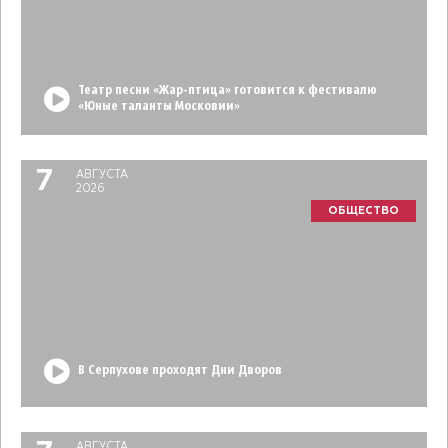
Театр песни «Жар-птица» готовится к фестивалю
«Юные таланты Московии»
7
АВГУСТА
2026
ОБЩЕСТВО
В Серпухове проходят Дни Дворов
АВГУСТА