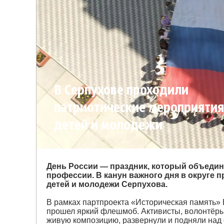
В Серпухове проходили
патриотические мероприятия
детей и молодежи
День России — праздник, который объединя
профессии. В канун важного дня в округе 
детей и молодежи Серпухова.
В рамках партпроекта «Историческая память»
прошел яркий флешмоб. Активисты, волонтёры
живую композицию, развернули и подняли над