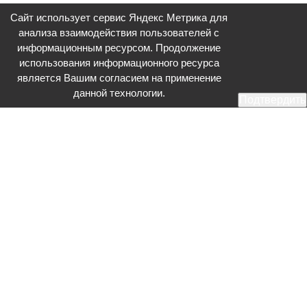
Сайт использует сервис Яндекс Метрика для
анализа взаимодействия пользователей с
информационным ресурсом. Продолжение
использования информационного ресурса
является Вашим согласием на применение
данной технологии.
Подтвердить
Общественное телевидение - Серпухов (ОТВ-Серпухов) - ресурс,
посвященный общественно-политической жизни в Серпухове.
Оперативное и разностороннее освещение актуальных событий,
интервью с интересными лицами, эксклюзивные материалы.
Главный редактор: Акинфеева О.А.
Редакция: +7 (4967) 12-44-36
glavred@otv-media.ru
Адрес редакции: 142203, Московская обл., г.о. Серпухов, ул. Джона
Рида, д.5.
Учредитель: Муниципальное автономное учреждение
«Серпуховское информационное агентство».
Знак информационной продукции в случаях, предусмотренных