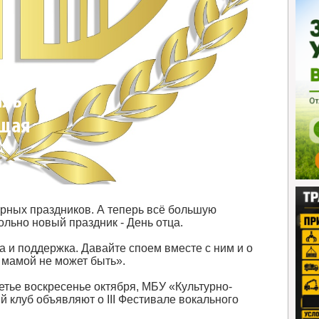
аль
ющая
рных праздников. А теперь всё большую
льно новый праздник - День отца.
а и поддержка. Давайте споем вместе с ним и о
о мамой не может быть».
ретье воскресенье октября, МБУ «Культурно-
 клуб объявляют о III Фестивале вокального