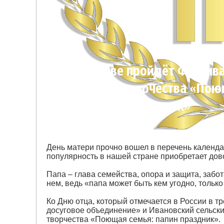
В Серпухове пройдёт Фестив
вокального творчества «По
семья: папин праздник»
День матери прочно вошел в перечень календа
популярность в нашей стране приобретает дово
Папа – глава семейства, опора и защита, забот
нем, ведь «папа может быть кем угодно, тольк
Ко Дню отца, который отмечается в России в т
досуговое объединение» и Ивановский сельский
творчества «Поющая семья: папин праздник».