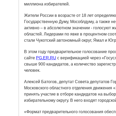
миллиона избирателей.
Жители России в возрасте от 18 лет определяю
Государственную Думу, Мособлдуму, а также 
активно – в абсолютном значении - голосуют 
областей. Лидерами по явке в процентном соо
стали Чукотский автономный округ, Ямал и Югр
В этом году предварительное голосование пр
сайте
PG.ER.RU
с верификацией через «Госусл
свыше 900 кандидатов, а количество зарегист
человек.
Алексей Батогов, депутат Совета депутатов Го
Московского областного отделения движения «З
принять участие в отборе кандидатов на выбо
избирательному округу. В него входят городск
«Формат предварительного голосования обеспе