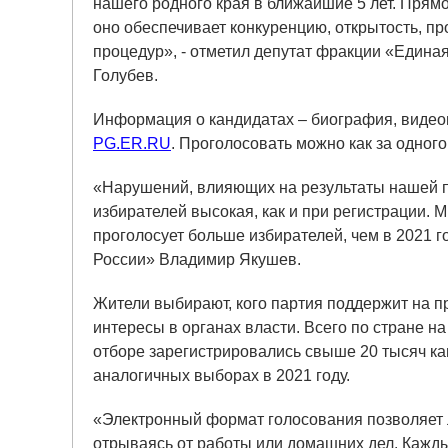
нашего родного края в ближайшие 5 лет. Прямо
оно обеспечивает конкуренцию, открытость, п
процедур», - отметил депутат фракции «Едина
Голубев.
Информация о кандидатах – биография, видеоп
PG.ER.RU
. Проголосовать можно как за одного,
«Нарушений, влияющих на результаты нашей пр
избирателей высокая, как и при регистрации. 
проголосует больше избирателей, чем в 2021 го
России» Владимир Якушев.
Жители выбирают, кого партия поддержит на пр
интересы в органах власти. Всего по стране н
отборе зарегистрировались свыше 20 тысяч кан
аналогичных выборах в 2021 году.
«Электронный формат голосования позволяет 
отрываясь от работы или домашних дел. Кажд