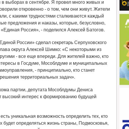
 в выборах в сентябре. Я провел много живых и
оворили откровенно - о том, чем они живут. Жители
ли, с какими трудностями сталкиваются каждый
ные предложения и наказы, которые, безусловно,
«Единая Россия», - поделился Алексей Батогов.
Единой России» сделал секретарь Серпуховского
глава округа Алексей Шимко: «С некоторыми из
ругими - все еще впереди. Для жителей важно, кто
интересы в Госдуме, Мособлдуме и муниципальных
амоуправления, - принципиально, кто станет
решения территориальных задач».
кома партии, депутата Мособлдумы Дениса
т высокий интерес к формированию будущей
есть уникальная возможность определить тех, кто
ых будет определяться жизнь страны, Подмосковья,