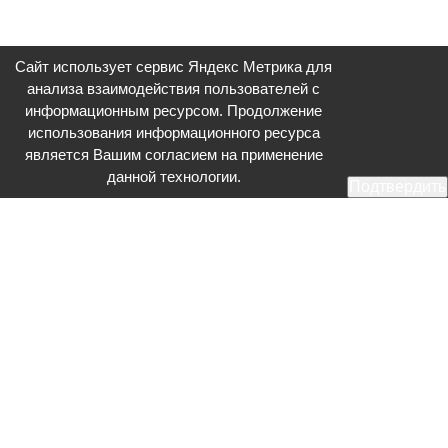
Сайт использует сервис Яндекс Метрика для
анализа взаимодействия пользователей с
информационным ресурсом. Продолжение
использования информационного ресурса
является Вашим согласием на применение
данной технологии.
Подтвердить
Общественное телевидение - Серпухов (ОТВ-Серпухов) - ресурс,
посвященный общественно-политической жизни в Серпухове.
Оперативное и разностороннее освещение актуальных событий,
интервью с интересными лицами, эксклюзивные материалы.
Главный редактор: Акинфеева О.А.
Редакция: +7 (4967) 12-44-36
glavred@otv-media.ru
Адрес редакции: 142203, Московская обл., г.о. Серпухов, ул. Джона
Рида, д.5.
Учредитель: Муниципальное автономное учреждение