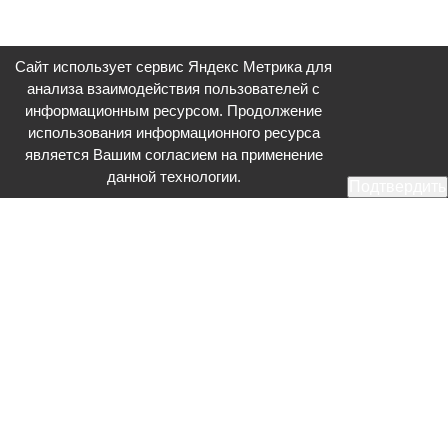
Сайт использует сервис Яндекс Метрика для
анализа взаимодействия пользователей с
информационным ресурсом. Продолжение
использования информационного ресурса
является Вашим согласием на применение
данной технологии.
Подтвердить
Общественное телевидение - Серпухов (ОТВ-Серпухов) - ресурс,
посвященный общественно-политической жизни в Серпухове.
Оперативное и разностороннее освещение актуальных событий,
интервью с интересными лицами, эксклюзивные материалы.
Главный редактор: Акинфеева О.А.
Редакция: +7 (4967) 12-44-36
glavred@otv-media.ru
Адрес редакции: 142203, Московская обл., г.о. Серпухов, ул. Джона
Рида, д.5.
Учредитель: Муниципальное автономное учреждение