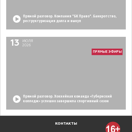
Прямой разговор. Компания "БК Право". Банкротство,
реструктуризация долга и выкуп
13
ИЮЛЯ
2026
ПРЯМЫЕ ЭФИРЫ
Прямой разговор. Хоккейная команда «Губернский
колледж» успешно завершила спортивный сезон
КОНТАКТЫ