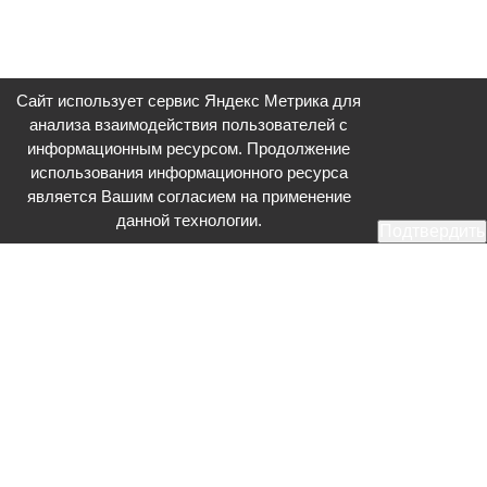
Сайт использует сервис Яндекс Метрика для
анализа взаимодействия пользователей с
информационным ресурсом. Продолжение
использования информационного ресурса
является Вашим согласием на применение
данной технологии.
Подтвердить
Общественное телевидение - Серпухов (ОТВ-Серпухов) - ресурс,
посвященный общественно-политической жизни в Серпухове.
Оперативное и разностороннее освещение актуальных событий,
интервью с интересными лицами, эксклюзивные материалы.
Главный редактор: Акинфеева О.А.
Редакция: +7 (4967) 12-44-36
glavred@otv-media.ru
Адрес редакции: 142203, Московская обл., г.о. Серпухов, ул. Джона
Рида, д.5.