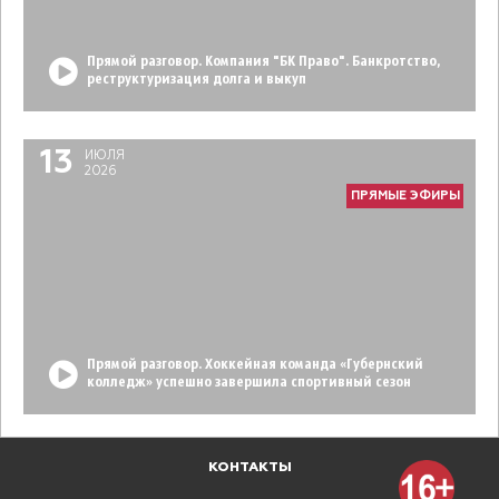
Прямой разговор. Компания "БК Право". Банкротство,
реструктуризация долга и выкуп
13
ИЮЛЯ
2026
ПРЯМЫЕ ЭФИРЫ
Прямой разговор. Хоккейная команда «Губернский
колледж» успешно завершила спортивный сезон
КОНТАКТЫ