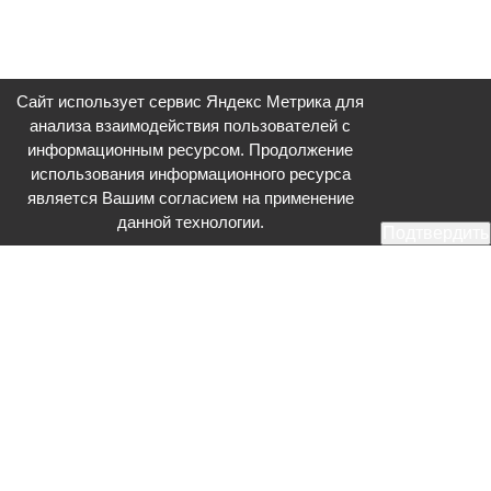
Сайт использует сервис Яндекс Метрика для
анализа взаимодействия пользователей с
информационным ресурсом. Продолжение
использования информационного ресурса
является Вашим согласием на применение
данной технологии.
Подтвердить
Общественное телевидение - Серпухов (ОТВ-Серпухов) - ресурс,
посвященный общественно-политической жизни в Серпухове.
Оперативное и разностороннее освещение актуальных событий,
интервью с интересными лицами, эксклюзивные материалы.
Главный редактор: Акинфеева О.А.
Редакция: +7 (4967) 12-44-36
glavred@otv-media.ru
Адрес редакции: 142203, Московская обл., г.о. Серпухов, ул. Джона
Рида, д.5.