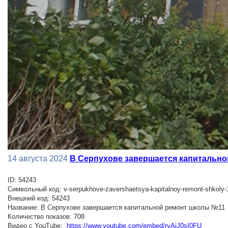
14 августа 2024
В Серпухове завершается капитальн
ID: 54243
Символьный код: v-serpukhove-zavershaetsya-kapitalnoy-remont-shkoly-
Внешний код: 54243
Название: В Серпухове завершается капитальной ремонт школы №11
Количество показов: 708
Видео с YouTube:
https://www.youtube.com/embed/ryAiJ0sI0FU