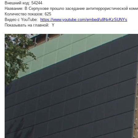
Внешний код: 54244
Название: В Серпухове прошло заседание антитеррористической ком
Количество показов: 625
Видео с YouTube:
https://www.youtube.com/embed/u9NvKzSUNYs
Показывать на главной: Y