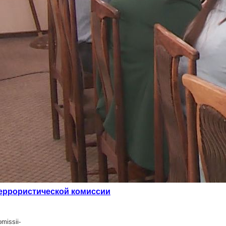
еррористической комиссии
missii-