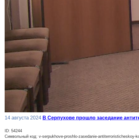
14 августа 2024
В Серпухове прошло заседание антит
ID: 54244
Символьный код: v-serpukhove-proshlo-zasedanie-antiterroristicheskoy-ko