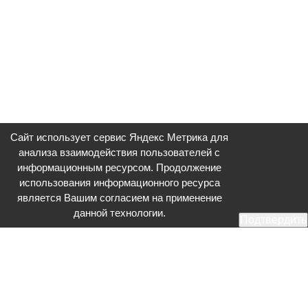
Сайт использует сервис Яндекс Метрика для
анализа взаимодействия пользователей с
информационным ресурсом. Продолжение
использования информационного ресурса
является Вашим согласием на применение
данной технологии.
Подтвердить
Общественное телевидение - Серпухов (ОТВ-Серпухов) - ресурс,
посвященный общественно-политической жизни в Серпухове.
Оперативное и разностороннее освещение актуальных событий,
интервью с интересными лицами, эксклюзивные материалы.