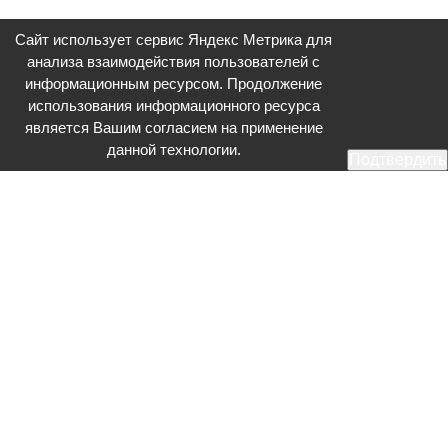
Сайт использует сервис Яндекс Метрика для
анализа взаимодействия пользователей с
информационным ресурсом. Продолжение
использования информационного ресурса
является Вашим согласием на применение
данной технологии.
Подтвердить
Общественное телевидение - Серпухов (ОТВ-Серпухов) - ресурс,
посвященный общественно-политической жизни в Серпухове.
Оперативное и разностороннее освещение актуальных событий,
интервью с интересными лицами, эксклюзивные материалы.
Главный редактор: Акинфеева О.А.
Редакция: +7 (4967) 12-44-36
glavred@otv-media.ru
Адрес редакции: 142203, Московская обл., г.о. Серпухов, ул. Джона
Рида, д.5.
Учредитель: Муниципальное автономное учреждение
«Серпуховское информационное агентство».