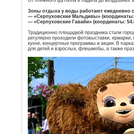
От пляжного футбола и падела до воздушных з
Зоны отдыха у воды работают ежедневно с 9
— «Серпуховские Мальдивы» (координаты: 5
— «Серпуховские Гавайи» (координаты: 54.8
Традиционно площадкой праздника стали город
регулярно проходили фотовыставки, ярмарки, 
кухне, концертные программы и акции. В парк
для детей и взрослых, флешмобы, а также пр