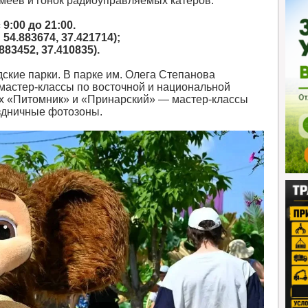
меев и гонок радиоуправляемых катеров.
:00 до 21:00.
4.883674, 37.421714);
83452, 37.410835).
ские парки. В парке им. Олега Степанова
мастер-классы по восточной и национальной
ах «Питомник» и «Принарский» — мастер-классы
аздничные фотозоны.