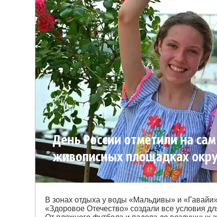
День России отметили на са
живописных площадках окру
В зонах отдыха у воды «Мальдивы» и «Гавайи
«Здоровое Отечество» создали все условия для