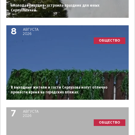
«Молодая Гвардия» устроила праздник для юных
Серпуховичей.
8
АВГУСТА
2026
ОБЩЕСТВО
В выходные жители и гости Серпухова могут отлично
провести время на городских пляжах.
7
АВГУСТА
2026
ОБЩЕСТВО