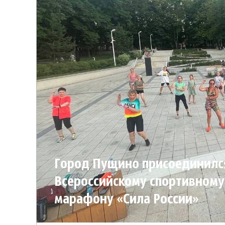
Город Пущино присоединилс
Всероссийскому спортивному
марафону «Сила России»